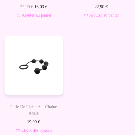
t
L
L
22,90
€
16,03
€
22,90
€
i
e
e
Ajouter au panier
Ajouter au panier
o
p
p
n
r
r
i
i
x
x
i
a
n
c
i
t
t
u
i
e
a
l
Perle De Plaisir S – Chaine
l
e
Anale
é
s
19,90
€
t
t
Choix des options
a