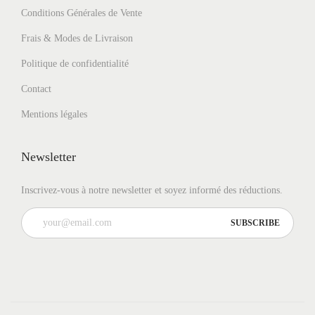
u
Conditions Générales de Vente
r
Frais & Modes de Livraison
s
Politique de confidentialité
v
a
Contact
r
Mentions légales
i
a
Newsletter
t
i
Inscrivez-vous à notre newsletter et soyez informé des réductions.
o
n
s
.
L
e